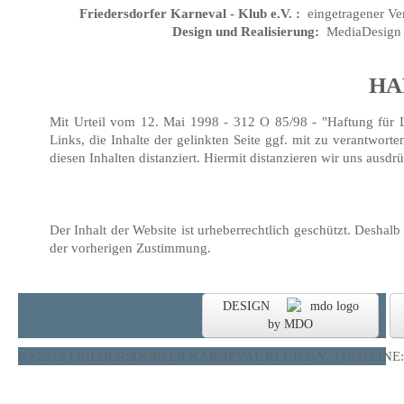
Friedersdorfer Karneval - Klub e.V. :
eingetragener V
Design und Realisierung:
MediaDesign 
HA
Mit Urteil vom 12. Mai 1998 - 312 O 85/98 - "Haftung für 
Links, die Inhalte der gelinkten Seite ggf. mit zu verantwor
diesen Inhalten distanziert. Hiermit distanzieren wir uns ausdrü
Der Inhalt der Website ist urheberrechtlich geschützt. Desha
der vorherigen Zustimmung.
DESIGN
by MDO
(c) 2015 FRIEDERSDORFER KARNEVAL KLUB E.V. || HOTLINE: 0